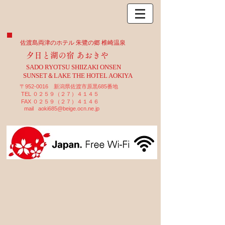
佐渡島両津のホテル 朱鷺の郷 椎崎温泉
夕日と湖の宿 あおきや
SADO RYOTSU SHIIZAKI ONSEN
SUNSET＆LAKE THE HOTEL AOKIYA
〒952-0016 新潟県佐渡市原黒685番地
TEL ０２５９（２７）４１４５
FAX ０２５９（２７）４１４６
mail
aoki685@beige.ocn.ne.jp