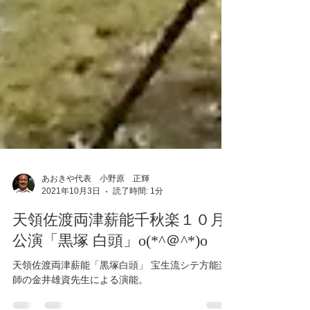
あおきや代表 小野原 正輝
2021年10月3日
読了時間: 1分
天領佐渡両津薪能千秋楽１０月
公演「黒塚 白頭」o(*^＠^*)o
天領佐渡両津薪能「黒塚白頭」 宝生流シテ方能楽
師の金井雄資先生による演能。