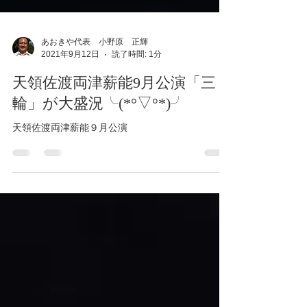
あおきや代表 小野原 正輝
2021年9月12日
読了時間: 1分
天領佐渡両津薪能9月公演「三
輪」が大盛況╰(*°▽°*)╯
天領佐渡両津薪能９月公演