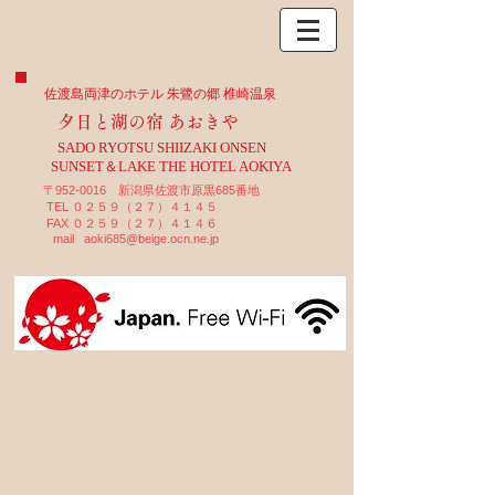
佐渡島両津のホテル 朱鷺の郷 椎崎温泉
夕日と湖の宿 あおきや
SADO RYOTSU SHIIZAKI ONSEN
SUNSET＆LAKE THE HOTEL AOKIYA
〒952-0016 新潟県佐渡市原黒685番地
TEL ０２５９（２７）４１４５
FAX ０２５９（２７）４１４６
mail
aoki685@beige.ocn.ne.jp