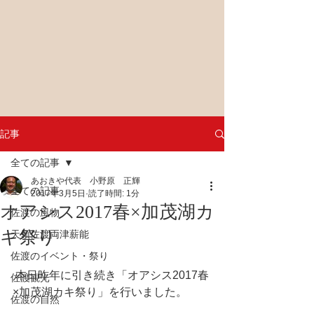
記事
全ての記事
あおきや代表 小野原 正輝
全ての記事
2017年3月5日
読了時間: 1分
オアシス2017春×加茂湖カ
佐渡の風物
キ祭り
天領佐渡両津薪能
佐渡のイベント・祭り
 本日昨年に引き続き「オアシス2017春
佐渡観光
×加茂湖カキ祭り」を行いました。
佐渡の自然