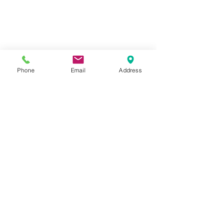
Phone
Email
Address
#佐渡のグルメ
#佐渡の郷土芸能
#街歩
き
佐渡のイベント・祭り