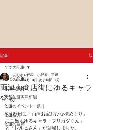
記事
全ての記事
あおきや代表 小野原 正輝
全ての記事
2016年4月10日
読了時間: 1分
両津夷商店街にゆるキャラ
佐渡の風物
登場
天領佐渡両津薪能
佐渡のイベント・祭り
3月27日に「両津お宝おひな様めぐり」
佐渡観光
にご当地ゆるキャラ「ブリカツくん」
佐渡の自然
と「レルヒさん」が登場しました。