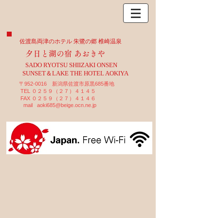
佐渡島両津のホテル 朱鷺の郷 椎崎温泉
夕日と湖の宿 あおきや
SADO RYOTSU SHIIZAKI ONSEN
SUNSET＆LAKE THE HOTEL AOKIYA
〒952-0016 新潟県佐渡市原黒685番地
TEL ０２５９（２７）４１４５
FAX ０２５９（２７）４１４６
mail
aoki685@beige.ocn.ne.jp