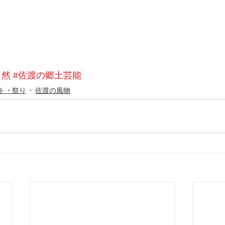
自然
#佐渡の郷土芸能
ト・祭り
佐渡の風物