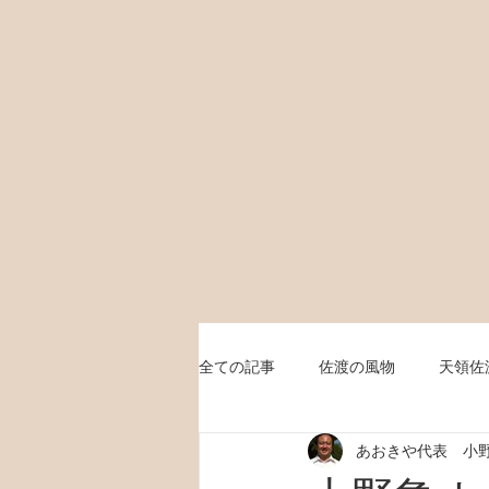
全ての記事
佐渡の風物
天領佐
あおきや代表 小