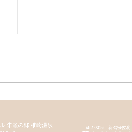
天領佐渡両津薪能9月公演
天領
「三輪」が大盛況
「千手
╰(*°▽°*)╯
 朱鷺の郷 椎崎温泉
〒952-0016 新潟県佐