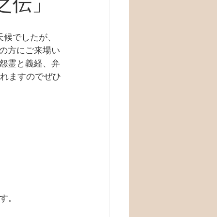
之伝」
天候でしたが、
の方にご来場い
怨霊と義経、弁
されますのでぜひ
ます。